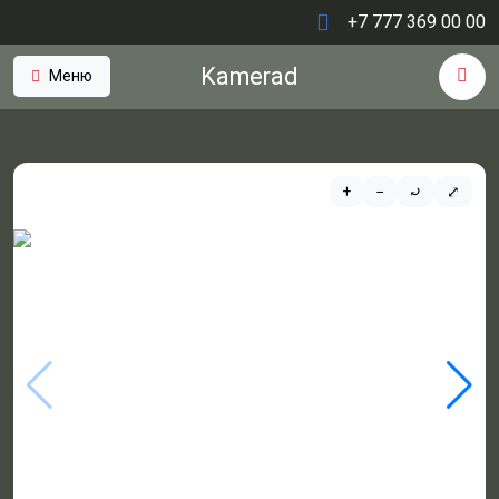
+7 777 369 00 00
Kamerad
Меню
+
−
⤾
⤢