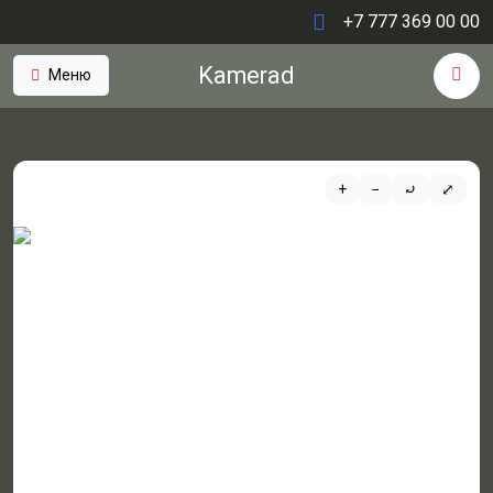
+7 777 369 00 00
Kamerad
Меню
+
−
⤾
⤢