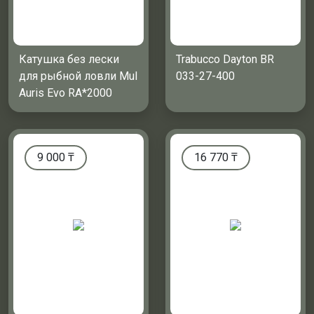
Катушка без лески
Trabucco Dayton BR
для рыбной ловли Mul
033-27-400
Auris Evo RA*2000
9 000
₸
16 770
₸