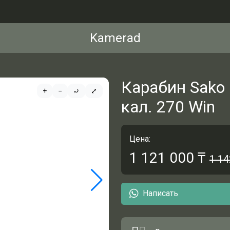
Kamerad
Карабин Sako 8
+
−
⤾
⤢
кал. 270 Win
Цена:
1 121 000
₸
1 14
Написать