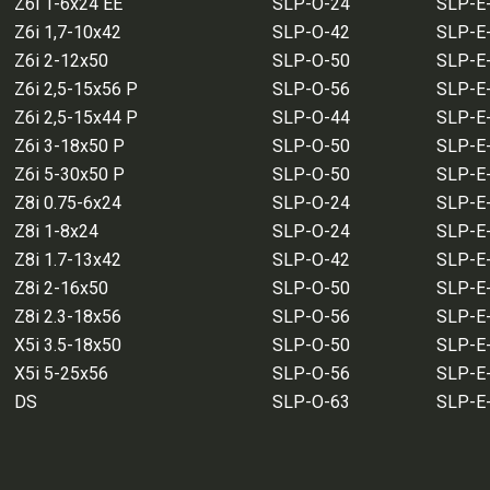
Z6
i 1-6x24
EE
SLP-O-24
SLP-E
Z6
i 1,7-10x42
SLP-O-42
SLP-E
Z6
i 2-12x50
SLP-O-50
SLP-E
Z6
i 2,5-15x56 P
SLP-O-56
SLP-E
Z6
i 2,5-15x44 P
SLP-O-44
SLP-E
Z6
i 3-18x50 P
SLP-O-50
SLP-E
Z6
i 5-30x50 P
SLP-O-50
SLP-E
Z8i 0.75-6x24
SLP-O-24
SLP-E
Z8i 1-8x24
SLP-O-24
SLP-E
Z8i 1.7-13x42
SLP-O-42
SLP-E
Z8i 2-16x50
SLP-O-50
SLP-E
Z8i 2.3-18x56
SLP-O-56
SLP-E
X5i 3.5-18x50
SLP-O-50
SLP-E
X5i 5-25x56
SLP-O-56
SLP-E
DS
SLP-O-63
SLP-E