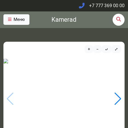
+7 777 369 00 00
Kamerad
Меню
+
−
⤾
⤢