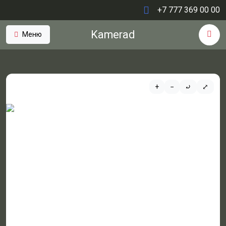
+7 777 369 00 00
Kamerad
Меню
+
−
⤾
⤢