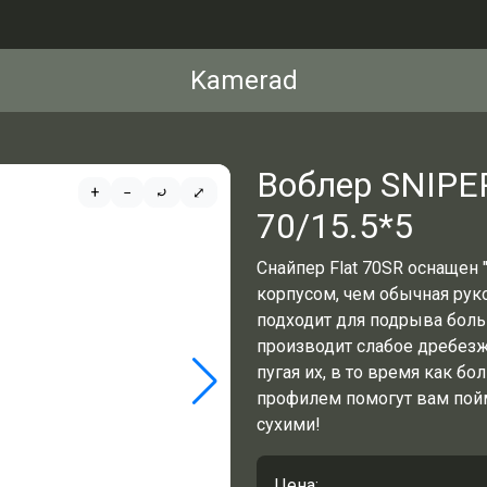
Kamerad
Воблер SNIPE
+
−
⤾
⤢
70/15.5*5
Снайпер Flat 70SR оснащен
корпусом, чем обычная руко
подходит для подрыва боль
производит слабое дребезж
пугая их, в то время как 
профилем помогут вам пойм
сухими!
Цена: