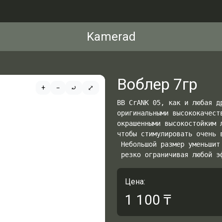
Kamerad
Воблер 7гр
+
−
⤾
⤢
BB CrANK 05, как и любая д
оригинальными высококачест
окрашенными высокостойким 
чтобы стимулировать очень 
 Небольшой размер уменьшит
 резко ограничивая любой э
Цена:
1 100
₸