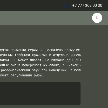
+7 777 369 00 00
ругая приманка серии BB, оснащена гремучим устройством, 
венными тройными крючками и отделана инновационными цвет
лаком. Он может плавать на глубине до 0,5 метра. использ
вялых рыб в поверхностных слоях, с низкой скоростью извл
 разбрызгивающий звук при наведении на большие расстояни
ффект отпугивания рыбы.