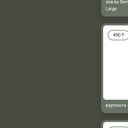
ловли Ben
Large
490
₸
вертлюги