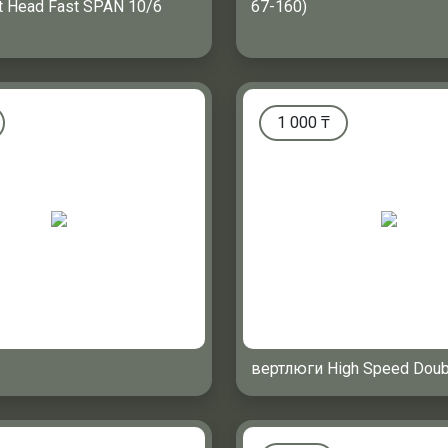
t Head Fast SPAN 10/6
67-160)
1 000
₸
вертлюги High Speed Doubl