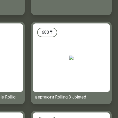
680
₸
e Rollig
вертлюги Rolling 3 Jointed