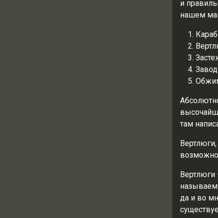
и правиль
нашем маг
Караб
Вертл
Засте
Завод
Обжим
Абсолютно
высочайше
там напис
Вертлюги,
возможно
Вертлюги 
называему
да и во м
существуе