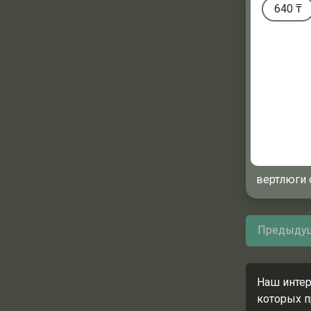
640
₸
вертлюги 
Предыдущ
Наш интер
которых п