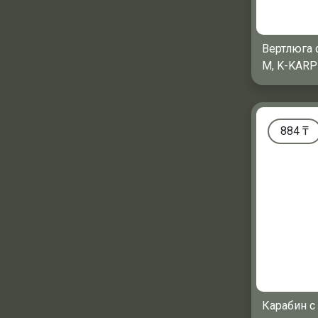
Вертлюга 
M, K-KARP 
884
₸
Карабин с