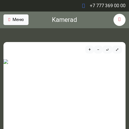
+7 777 369 00 00
Kamerad
Меню
+
−
⤾
⤢