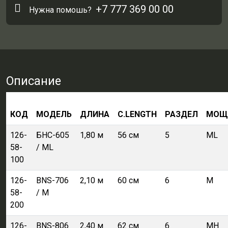
+7 777 369 00 00
Нужна помошь?
Описание
КОД
МОДЕЛЬ
ДЛИНА
C.LENGTH
РАЗДЕЛ
МОЩ
126-
БНС-605
1,80 м
56 см
5
ML
58-
/ ML
100
126-
BNS-706
2,10 м
60 см
6
M
58-
/ M
200
126-
BNS-806
2,40 м
62 см
6
MH