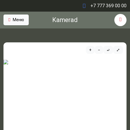
+7 777 369 00 00
Kamerad
Меню
+
−
⤾
⤢