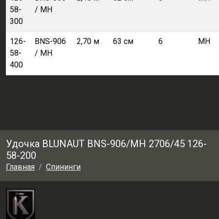
58-
/ MH
300
126-
BNS-906
2,70 м
63 см
6
MH
58-
/ MH
400
Удочка BLUNAUT BNS-906/MH 2706/45 126-
58-200
Главная
Спининги