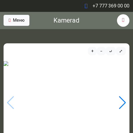
+7 777 369 00 00
Kamerad
Меню
+
−
⤾
⤢