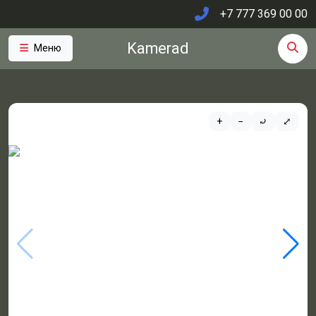
+7 777 369 00 00
Kamerad
Меню
+
−
⤾
⤢