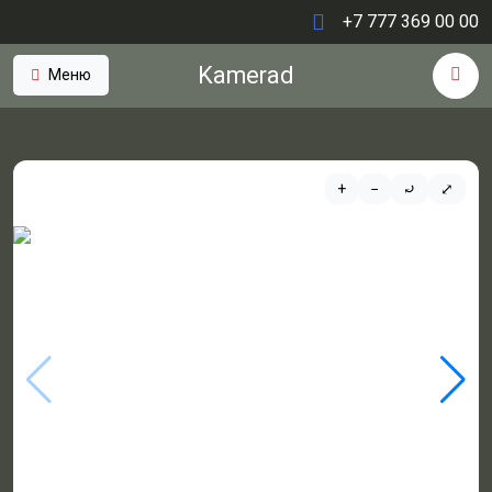
+7 777 369 00 00
Kamerad
Меню
+
−
⤾
⤢