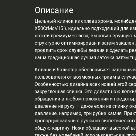
Описание
Цельный клинок из сплава хрома, молибден
X50CrMoV15 ), идеально подходящий для и
ножей премиум-класса, выкован вручную м
структурно оптимизирован и затем закален 
продлить срок службы лезвия и сделать ре
наша традиционная ручная заточка затем тщ
Кованый больстер обеспечивает надежный 
пользователя от возможных травм в случа
Особенностью дизайна всех ножей этой сер
закругленная спинка. Это делает нож легки
обращении в любом положении и предотвр
давление на руку — даже если на спинку о
давление, например, при рубке камня. Пра
пропорциональные ручки из синтетическог
общую картину. Ножи обладают высокой вл
также без колебаний использоваться в пр