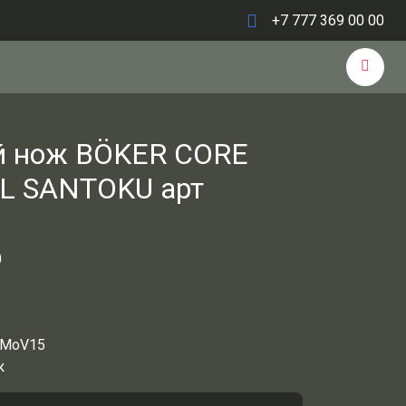
+7 777 369 00 00
й нож BÖKER CORE
L SANTOKU арт
)
rMoV15
к