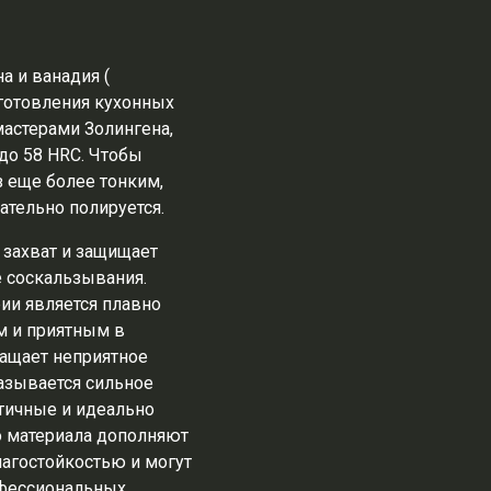
а и ванадия (
зготовления кухонных
астерами Золингена,
до 58 HRC. Чтобы
з еще более тонким,
ательно полируется.
захват и защищает
е соскальзывания.
ии является плавно
м и приятным в
ащает неприятное
казывается сильное
ктичные и идеально
о материала дополняют
агостойкостью и могут
офессиональных