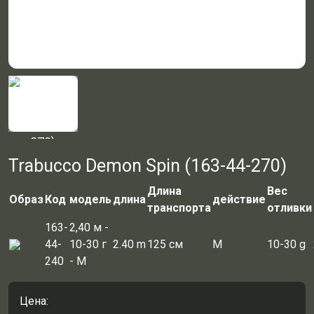
Trabucco Demon Spin (163-44-270)
Длина
Вес
Образ
Код
модель
длина
действие
транспорта
отливки
163-
2,40 м -
44-
10-30 г
2.40 m
125 см
M
10-30 g
240
- М
Цена: