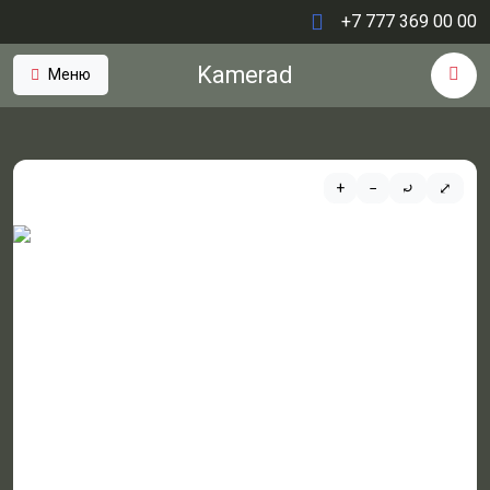
+7 777 369 00 00
Kamerad
Меню
+
−
⤾
⤢