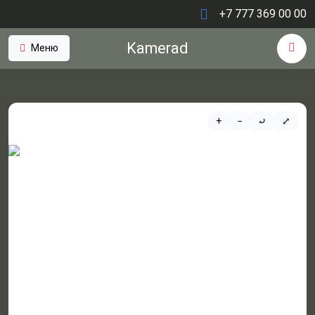
+7 777 369 00 00
Kamerad
Меню
+
−
⤾
⤢