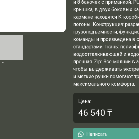
и 8 баночек с приманкой.
PU
крышка, в двух боковых ка
кармане находятся K-коробк
погоны.
Конструкция: разр
грузоподъемности, функци
команды и произведена в 
стандартами.
Ткань: полиэф
водоотталкивающей и водос
прочная.
Zip:
Все молнии в 
чтобы выдерживать экстре
и мягкие ручки помогают тр
максимального комфорта.
Цена:
46 540
₸
Написать