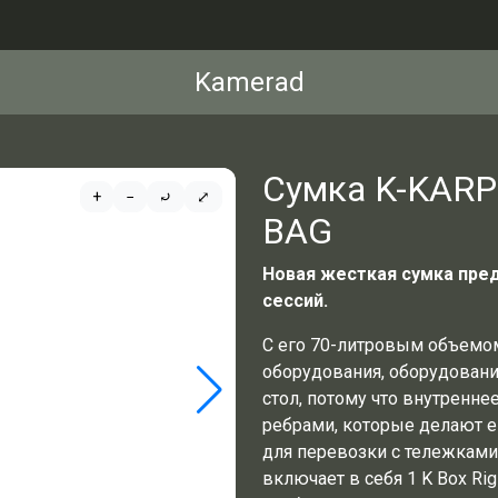
Kamerad
Сумка K-KARP
+
−
⤾
⤢
BAG
Новая жесткая сумка пре
сессий.
С его 70-литровым объемо
оборудования, оборудовани
стол, потому что внутренн
ребрами, которые делают е
для перевозки с тележками
включает в себя 1 K Box Ri