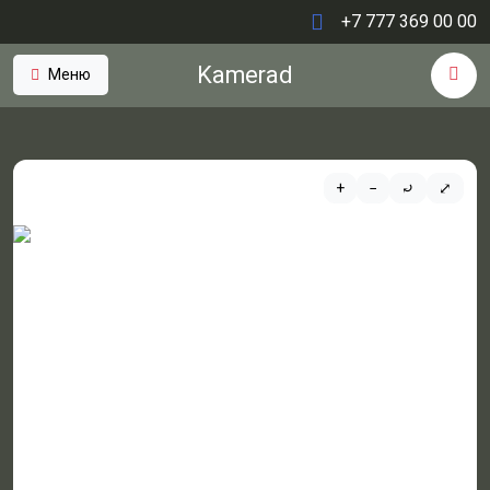
+7 777 369 00 00
Kamerad
Меню
+
−
⤾
⤢