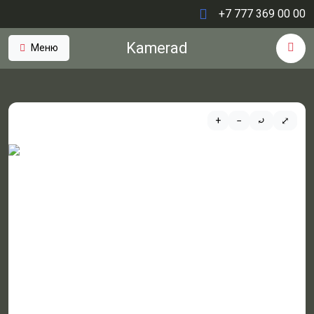
+7 777 369 00 00
Kamerad
Меню
+
−
⤾
⤢