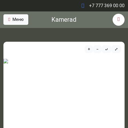
+7 777 369 00 00
Kamerad
Меню
+
−
⤾
⤢