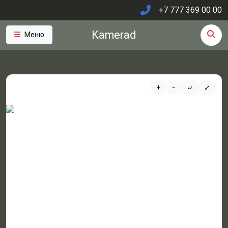
+7 777 369 00 00
Kamerad
Меню
+
−
⤾
⤢