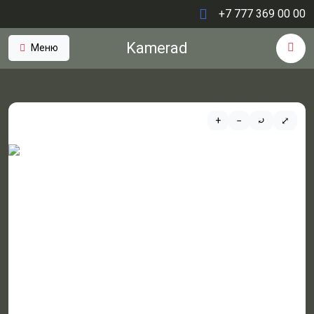
+7 777 369 00 00
Kamerad
Меню
+
−
⤾
⤢