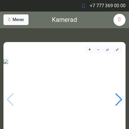
+7 777 369 00 00
Kamerad
Меню
+
−
⤾
⤢