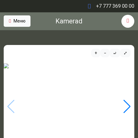
+7 777 369 00 00
Kamerad
Меню
+
−
⤾
⤢