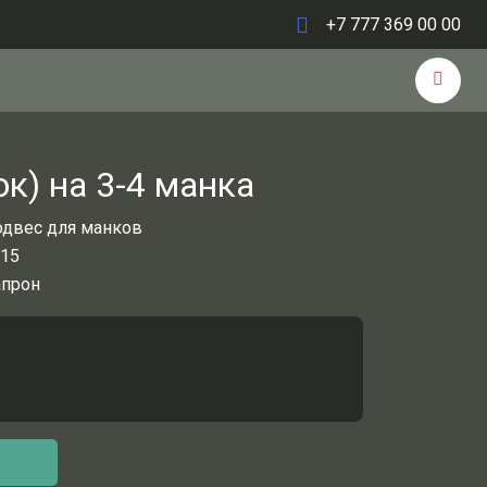
+7 777 369 00 00
к) на 3-4 манка
двес для манков
15
апрон