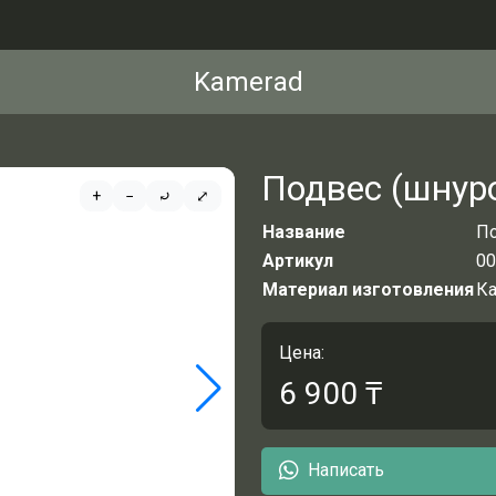
Kamerad
Подвес (шнуро
+
−
⤾
⤢
Название
По
Артикул
00
Материал изготовления
К
Цена:
6 900
₸
Написать