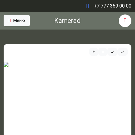
+7 777 369 00 00
Kamerad
Меню
+
−
⤾
⤢