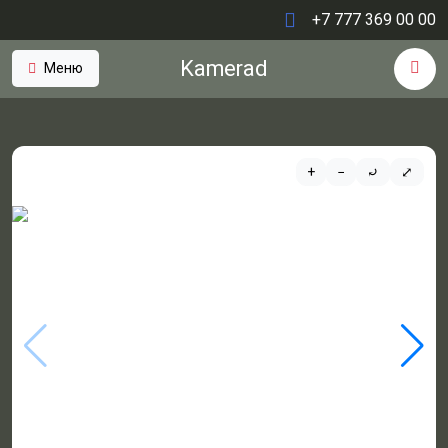
+7 777 369 00 00
Kamerad
Меню
+
−
⤾
⤢