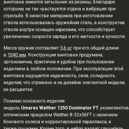
винтовке имеется затыльник из резины, благодаря
которому не так чувствуется отдача и вибрация при
стрельбе. В качестве материала при изготовлении
ствола использовалась оружейная сталь, а конструктив
ствола внутри оснащен нарезами, что способствует
увеличению скорости заряда и его меткости и кучности.
Масса оружия составляет
5,6 кг
при его общей длине
в
1040 мм
. Конструкция винтовки продумана,
эргономична, практична и удобна при пользовании
изделием в любом положении. При эксплуатации этой
винтовки ощущается надежность, сила, солидность
изделия, что отражено и на дизайне элегантной модели,
ее расцветке.
Помимо основного изделия
модель
Umarex
Walther
1250
Dominator
FT
укомплектов
оптическим прицелом Walther 8-32х56FT с наличием
бокового колеса и корректировкой параллакса, а
также
сошками. Кроме того, в набор входит
глушитель
,