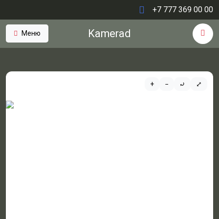
+7 777 369 00 00
Kamerad
Меню
+
−
⤾
⤢