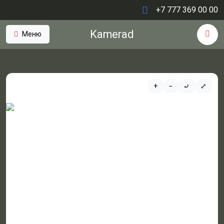
+7 777 369 00 00
Kamerad
Меню
+
−
⤾
⤢