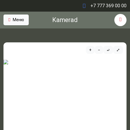
+7 777 369 00 00
Kamerad
Меню
+
−
⤾
⤢