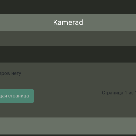
Kamerad
аров нету
Страница
1
из
ая страница