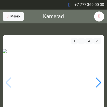
+7 777 369 00 00
Kamerad
Меню
+
−
⤾
⤢