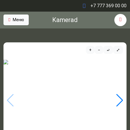
+7 777 369 00 00
Kamerad
Меню
+
−
⤾
⤢