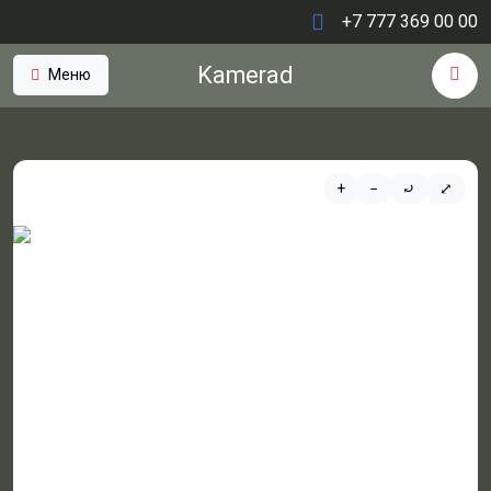
+7 777 369 00 00
Kamerad
Меню
+
−
⤾
⤢