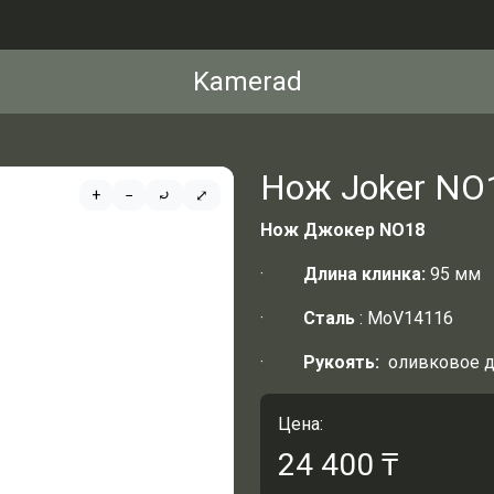
Kamerad
Нож Joker NO
+
−
⤾
⤢
Нож Джокер NO18
·
Длина клинка:
95 мм
·
Сталь
: MoV14116
·
Рукоять:
оливковое д
Цена:
24 400
₸