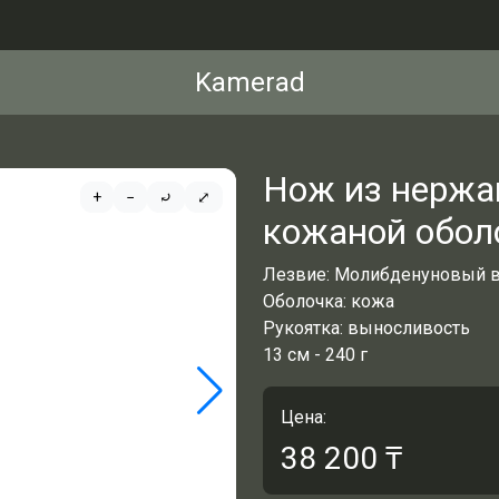
Kamerad
Нож из нержа
+
−
⤾
⤢
кожаной оболо
Лезвие: Молибденуновый 
Оболочка: кожа
Рукоятка: выносливость
13 см - 240 г
Цена:
38 200
₸