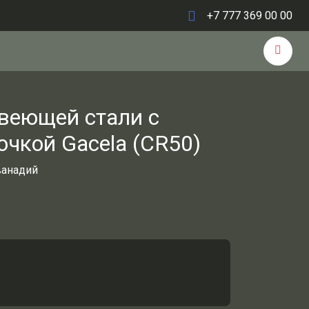
+7 777 369 00 00
веющей стали c
чкой Gacela (CR50)
ванадий