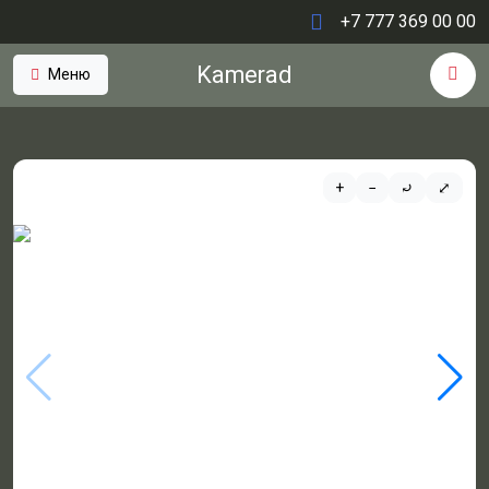
+7 777 369 00 00
Kamerad
Меню
+
−
⤾
⤢