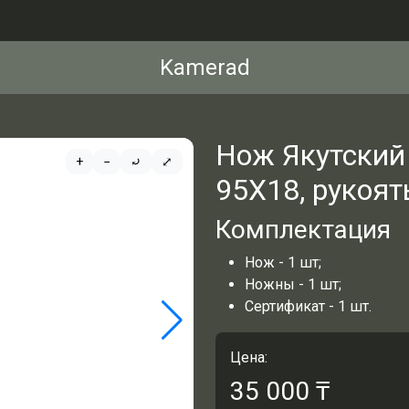
Kamerad
Нож Якутский
+
−
⤾
⤢
95Х18, рукоят
Комплектация
Нож - 1 шт;
Ножны - 1 шт;
Сертификат - 1 шт.
Цена:
35 000
₸