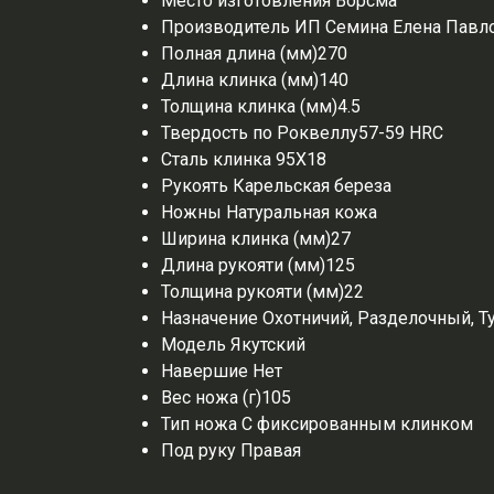
Место изготовления
Ворсма
Производитель
ИП Семина Елена Павл
Полная длина (мм)
270
Длина клинка (мм)
140
Толщина клинка (мм)
4.5
Твердость по Роквеллу
57-59 HRC
Сталь клинка
95Х18
Рукоять
Карельская береза
Ножны
Натуральная кожа
Ширина клинка (мм)
27
Длина рукояти (мм)
125
Толщина рукояти (мм)
22
Назначение
Охотничий, Разделочный, Т
Модель
Якутский
Навершие
Нет
Вес ножа (г)
105
Тип ножа
С фиксированным клинком
Под руку
Правая