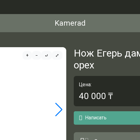
Kamerad
Нож Егерь да
+
−
⤾
⤢
орех
Цена:
40 000
₸
Написать