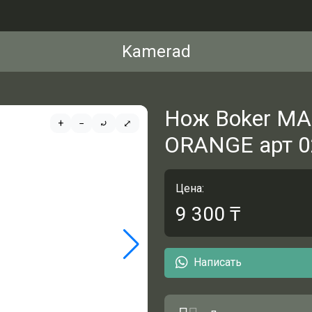
Kamerad
Нож Boker M
+
−
⤾
⤢
ORANGE арт 
Цена:
9 300
₸
Написать