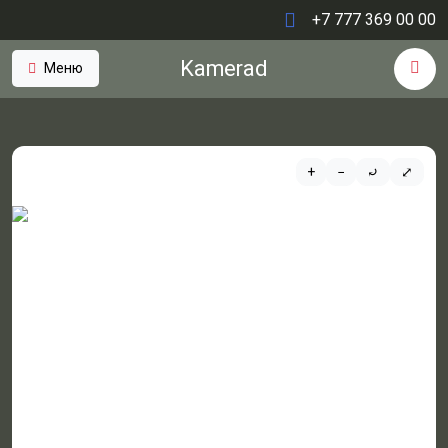
+7 777 369 00 00
Kamerad
Меню
+
−
⤾
⤢