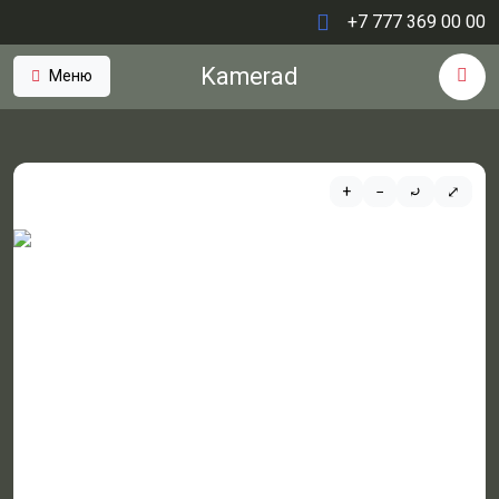
+7 777 369 00 00
Kamerad
Меню
+
−
⤾
⤢