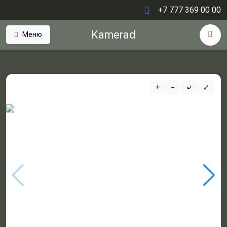
+7 777 369 00 00
Kamerad
Меню
+
−
⤾
⤢