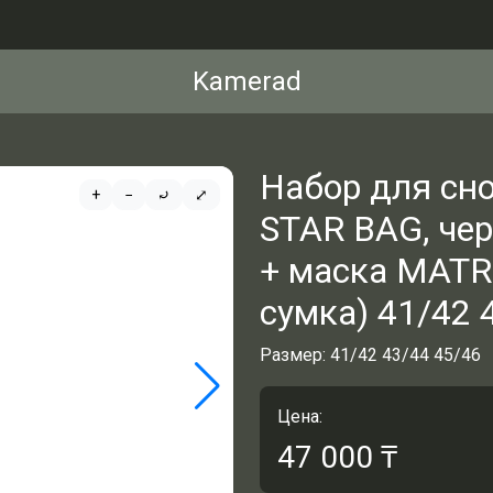
Kamerad
Набор для сн
+
−
⤾
⤢
STAR BAG, че
+ маска MATR
сумка) 41/42 
Размер: 41/42 43/44 45/46
Цена:
47 000
₸