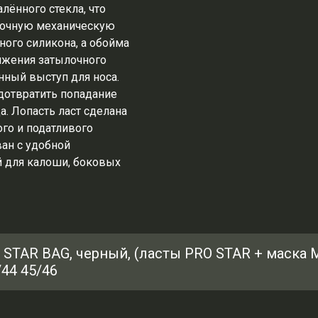
лённого стекла, что
точную механическую
ного силикона, а обойма
яжения затылочного
ный выступ для носа.
дотвратить попадание
. Лопасть ласт сделана
ого и податливого
ан с удобной
й для калоши, боковых
 STAR BAG, черный, (ласты PRO STAR + маска 
/44 45/46