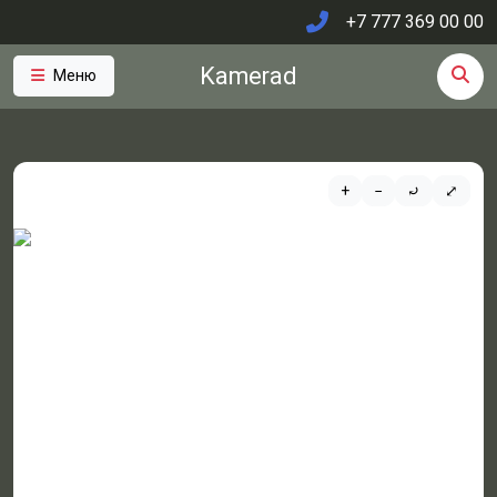
+7 777 369 00 00
Kamerad
Меню
+
−
⤾
⤢