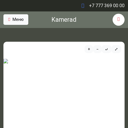
+7 777 369 00 00
Kamerad
Меню
+
−
⤾
⤢