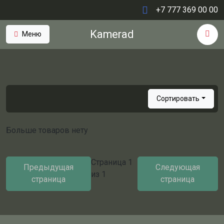
+7 777 369 00 00
Kamerad
Меню
Сортировать
Больше товаров нету
Страница
1
Предыдущая
Следующая
из
1
страница
страница