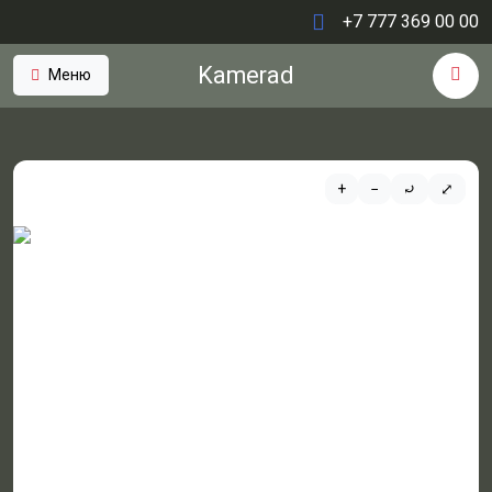
+7 777 369 00 00
Kamerad
Меню
+
−
⤾
⤢