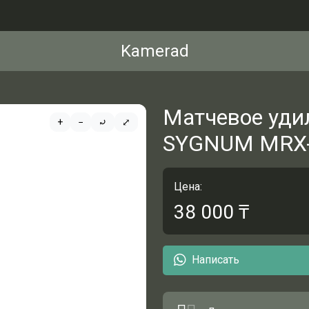
Kamerad
Матчевое уди
+
−
⤾
⤢
SYGNUM MRX-
Цена:
38 000
₸
Написать